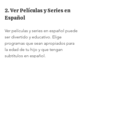
2. Ver Películas y Series en 
Español
Ver películas y series en español puede 
ser divertido y educativo. Elige 
programas que sean apropiados para 
la edad de tu hijo y que tengan 
subtítulos en español.
3. Jugar Juegos en Español
Los juegos de mesa y los juegos en 
línea en español son una forma 
divertida de practicar el idioma. Busca 
juegos que sean interactivos y que 
fomenten el aprendizaje.